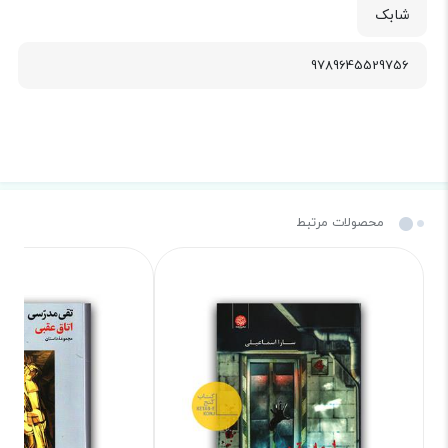
شابک
9789645529756
محصولات مرتبط