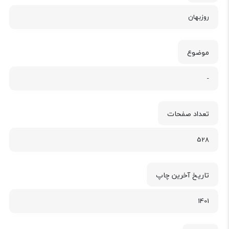
روزبهان
موضوع
-
تعداد صفحات
528
تاریخ آخرین چاپ
1401