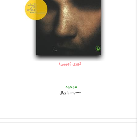
کوری (جیبی)
موجود
1,100,000 ریال