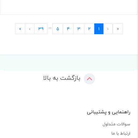
...
Last
Next
Previous
First
»
›
39
5
4
3
2
1
‹
«
بازگشت به بالا
راهنمایی و پشتیبانی
سوالات متداول
ارتباط با ما