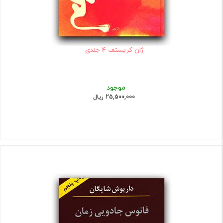
ژان کریستف 4 جلدی
موجود
25,500,000 ریال