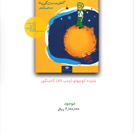
شازده کوچولو (چاپ 59) گالینگور
موجود
2,100,000 ریال