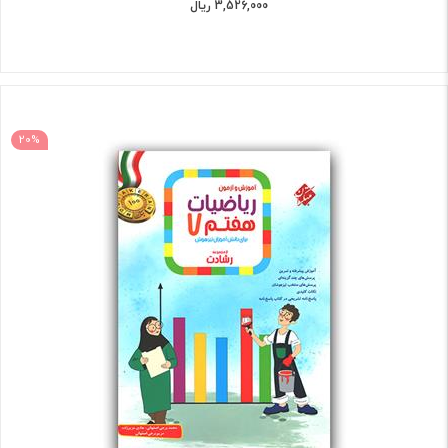
3,526,000 ریال
20%