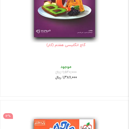
گاج انگلیسی هفتم (کار)
موجود
1,540,000 ریال
1,386,000 ریال
12%