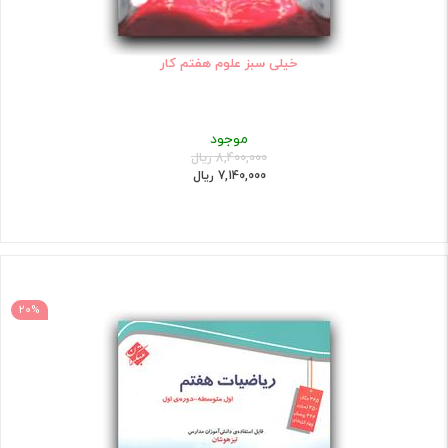
خیلی سبز علوم هفتم کار
موجود
8,400,000 ریال
7,140,000 ریال
20%