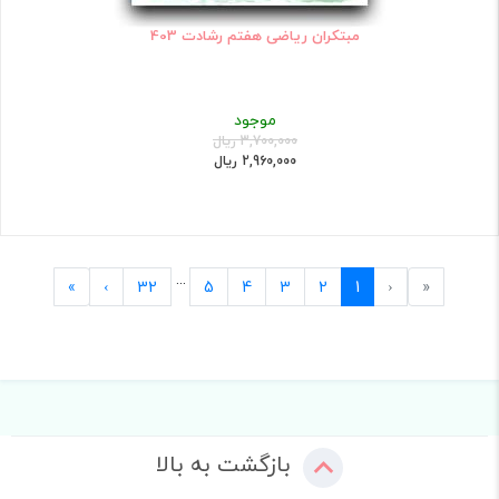
مبتکران ریاضی هفتم رشادت 403
موجود
3,700,000 ریال
2,960,000 ریال
...
Last
Next
Previous
First
»
›
32
5
4
3
2
1
‹
«
بازگشت به بالا