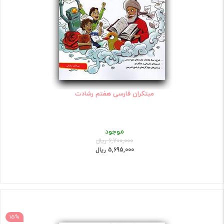
مبتکران فارسی هفتم رشادت
موجود
6,700,000 ریال
5,695,000 ریال
15%