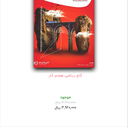
گاج ریاضی هفتم کار
موجود
4,900,000 ریال
3,920,000 ریال