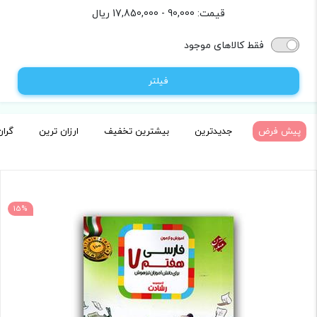
قیمت:
90,000 - 17,850,000
ریال
فقط کالاهای موجود
فیلتر
پیش فرض
جدیدترین
بیشترین تخفیف
ارزان ترین
گران
15%