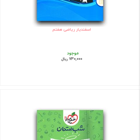
اسفندیار ریاضی هفتم
موجود
730,000 ریال