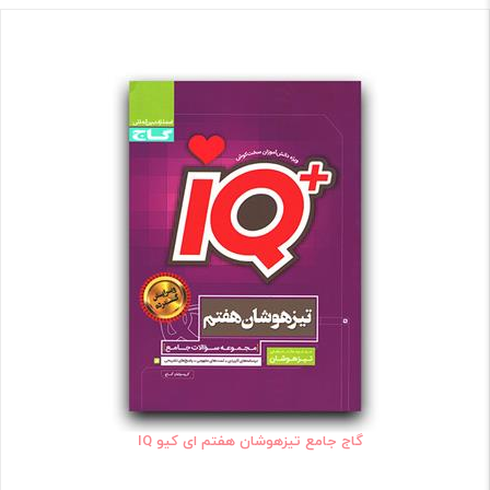
گاج جامع تیزهوشان هفتم ای کیو IQ