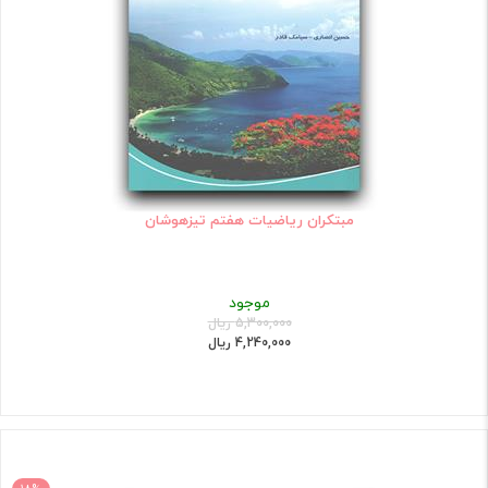
مبتکران ریاضیات هفتم تیزهوشان
موجود
5,300,000 ریال
4,240,000 ریال