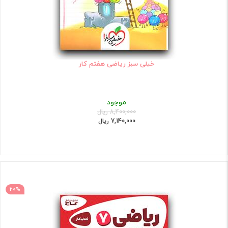
خیلی سبز ریاضی هفتم کار
موجود
8,400,000 ریال
7,140,000 ریال
20%