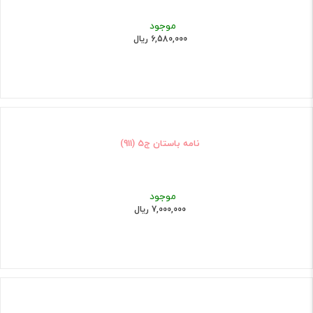
موجود
6,580,000 ریال
نامه باستان ج5 (911)
موجود
7,000,000 ریال