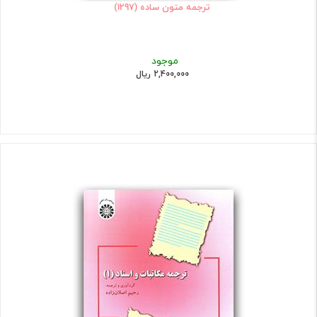
ترجمه متون ساده (1297)
موجود
2,400,000 ریال