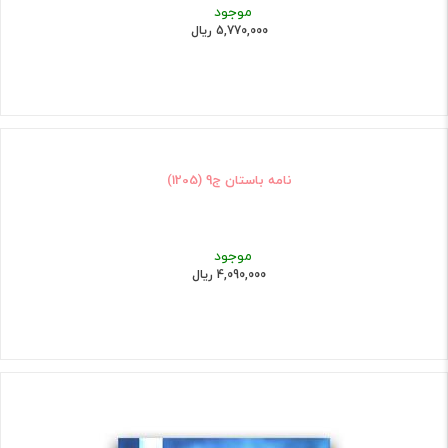
موجود
5,770,000 ریال
نامه باستان ج9 (1205)
موجود
4,090,000 ریال