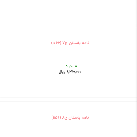
نامه باستان ج7 (1066)
موجود
6,670,000 ریال
نامه باستان ج8 (1156)