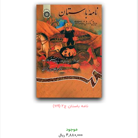
نامه باستان ج2 (619)
موجود
4,880,000 ریال