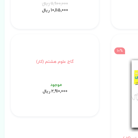
11,900,000 ریال
10,115,000 ریال
10%
گاج علوم هشتم (کار)
موجود
2,910,000 ریال