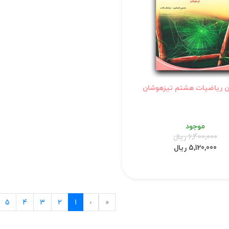
ن ریاضیات هشتم تیزهوشان
موجود
6,400,000 ریال
5,120,000 ریال
Previous
First
5
4
3
2
1
‹
«