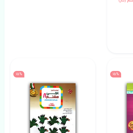
م (کار)
15%
15%