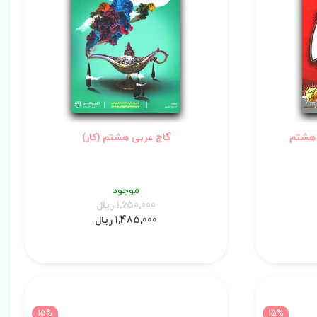
 هشتم
گاج عربی هشتم (کار)
موجود
1,650,000 ریال
1,485,000 ریال
15%
15%