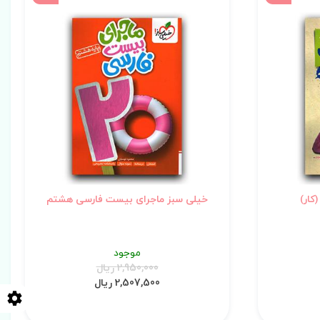
کار)
خیلی سبز ماجرای بیست فارسی هشتم
موجود
2,950,000 ریال
2,507,500 ریال