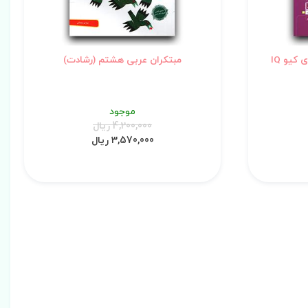
کیو IQ
مبتکران عربی هشتم (رشادت)
موجود
4,200,000 ریال
3,570,000 ریال