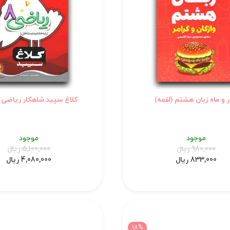
 و ماه زبان هشتم (لقمه)
کلاغ سپید شاهکار ریاضی
موجود
موجود
980,000 ریال
5,100,000 ریال
833,000 ریال
4,080,000 ریال
18%