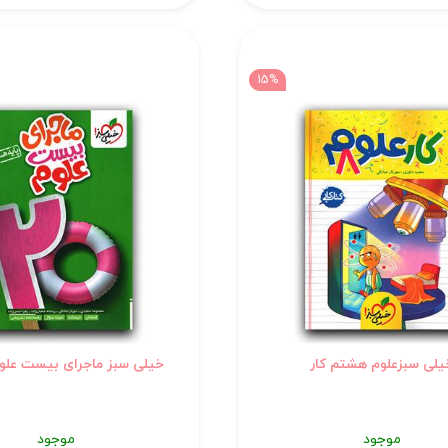
15%
یلی سبزعلوم هشتم کار
خیلی سبز ماجرای بیست عل
موجود
موجود