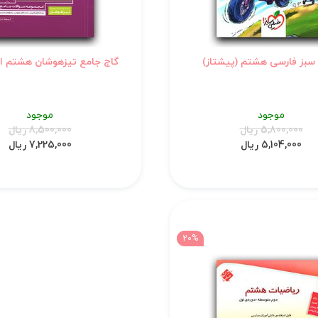
سبز فارسی هشتم (پیشتاز)
گاج جامع تیزهوشان هشتم ای 
موجود
موجود
5,800,000 ریال
8,500,000 ریال
5,104,000 ریال
7,225,000 ریال
20%