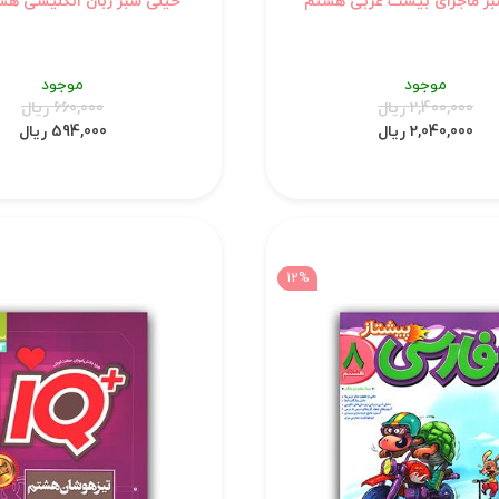
بز ماجرای بیست عربی هشتم
خیلی سبز زبان انگلیسی هشت
موجود
موجود
2,400,000 ریال
660,000 ریال
2,040,000 ریال
594,000 ریال
12%