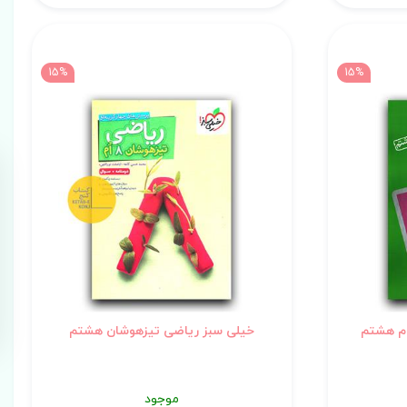
15%
15%
وم هشتم
خیلی سبز ریاضی تیزهوشان هشتم
موجود