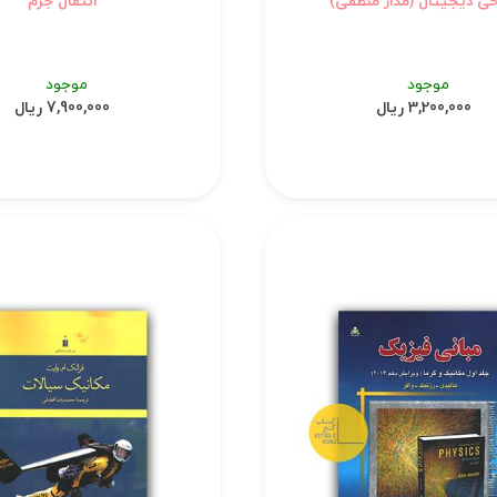
حی دیجیتال (مدار منطقی)
انتقال جرم
موجود
موجود
3,200,000 ریال
7,900,000 ریال