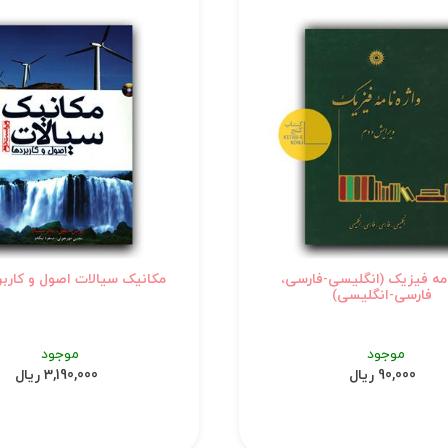
امه فیزیک (انگلیسی-فارسی،
مکانیک سیالات اصول و کاربرد
فارسی-انگلیسی)
موجود
موجود
90,000 ریال
3,190,000 ریال