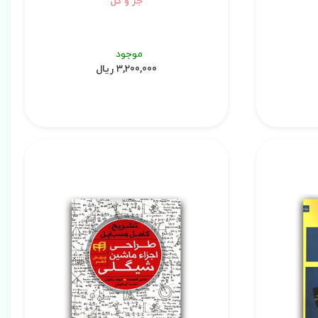
جز و کل
موجود
3,200,000 ریال