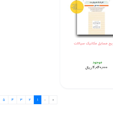
ح مسایل مکانیک سیالات
موجود
4,040,000 ریال
Previous
First
5
4
3
2
1
‹
«