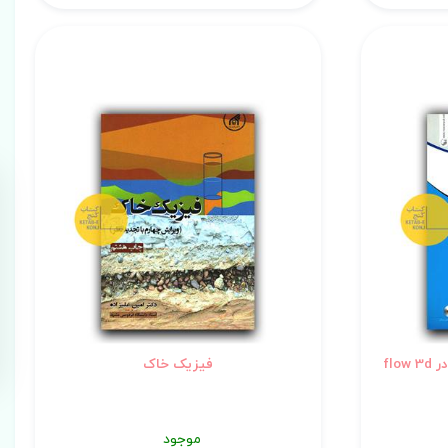
flo
فیزیک خاک
موجود