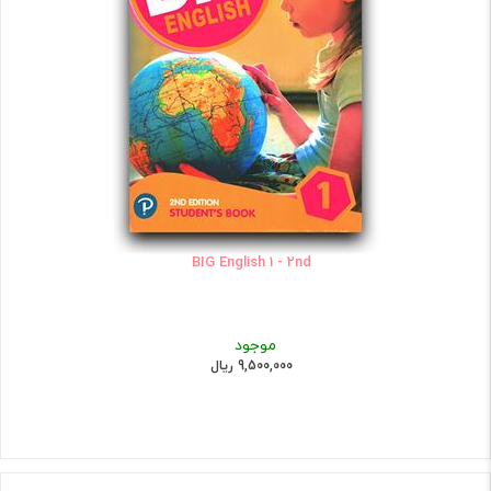
BIG English 1 - 2nd
موجود
9,500,000 ریال