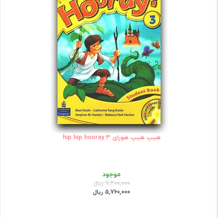
هیپ هیپ هورای hip hip hooray 3
موجود
7,200,000 ریال
5,760,000 ریال