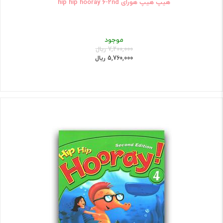
هیپ هیپ هورای hip hip hooray 6-2nd
موجود
7,200,000 ریال
5,760,000 ریال