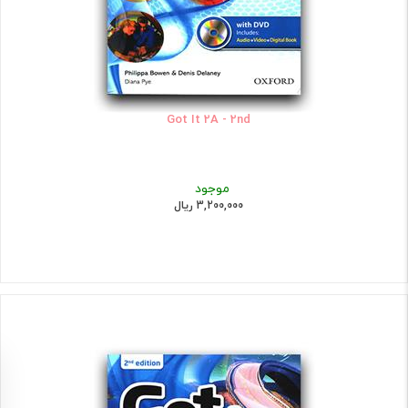
Got It 2A - 2nd
موجود
3,200,000 ریال