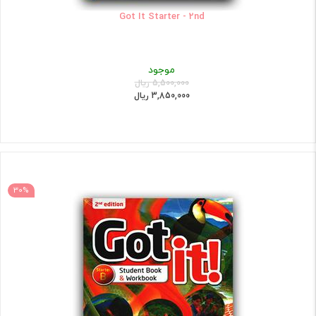
Got It Starter - 2nd
موجود
5,500,000 ریال
3,850,000 ریال
30%