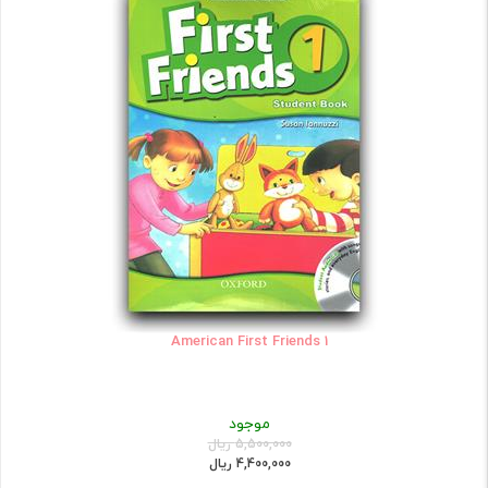
American First Friends 1
موجود
5,500,000 ریال
4,400,000 ریال