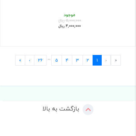
موجود
5,000,000 ریال
4,000,000 ریال
...
Last
Next
Previous
First
»
›
26
5
4
3
2
1
‹
«
بازگشت به بالا