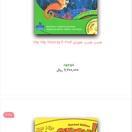
هیپ هیپ هورای Hip Hip Hooray 4-2nd
موجود
6,700,000 ریال
20%