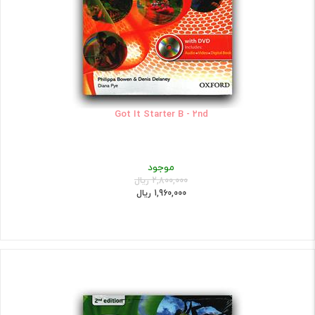
Got It Starter B - 2nd
موجود
2,800,000 ریال
1,960,000 ریال