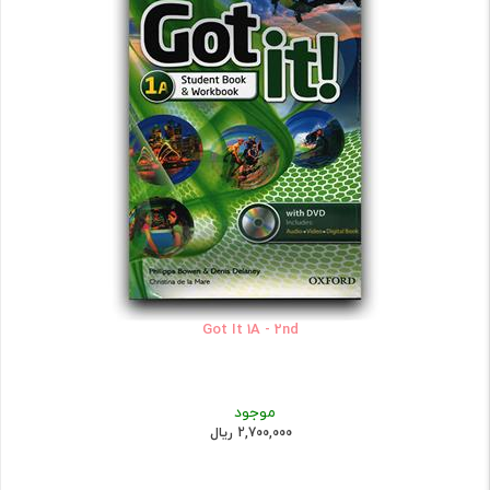
Got It 1A - 2nd
موجود
2,700,000 ریال