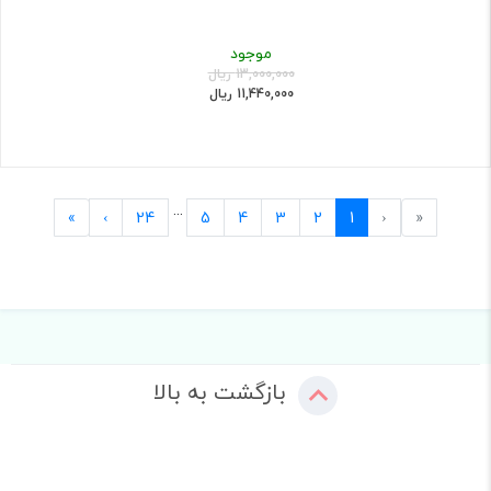
موجود
13,000,000 ریال
11,440,000 ریال
...
Last
Next
Previous
First
»
›
24
5
4
3
2
1
‹
«
بازگشت به بالا