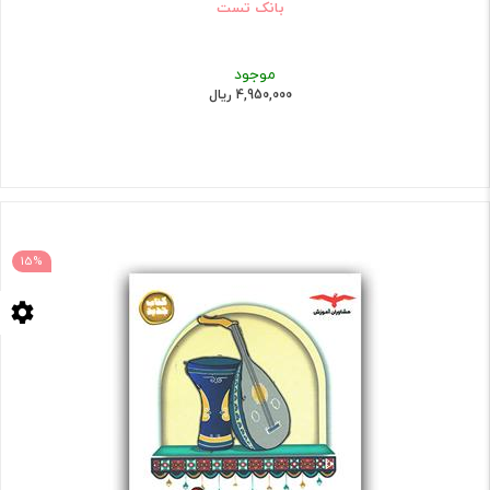
بانک تست
موجود
4,950,000 ریال
15%