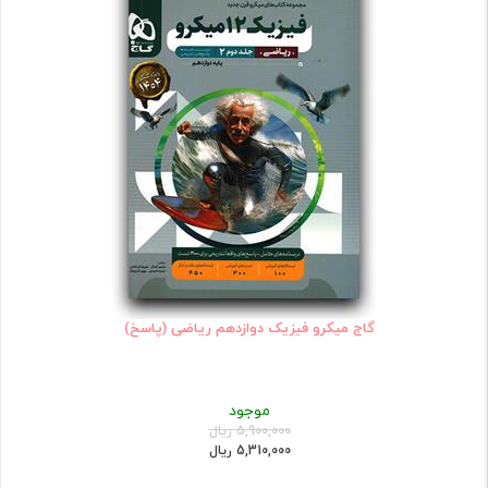
گاج میکرو فیزیک دوازدهم ریاضی (پاسخ)
موجود
5,900,000 ریال
5,310,000 ریال