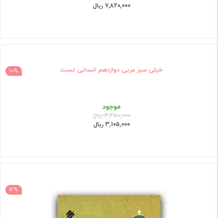
7,820,000 ریال
خیلی سبز عربی دوازدهم انسانی تست
10%
موجود
3,450,000 ریال
3,105,000 ریال
12%