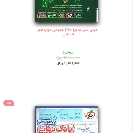
خیلی سبز ماجرا 360 عمومی دوازدهم
انسانی
موجود
13,000,000 ریال
11,050,000 ریال
15%