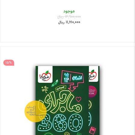
موجود
12,900,000 ریال
11,610,000 ریال
15%