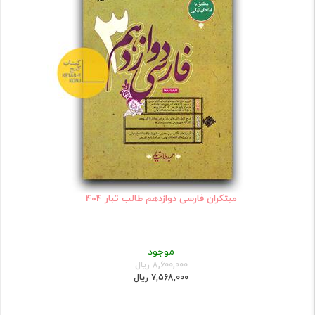
مبتکران فارسی دوازدهم طالب تبار 404
موجود
8,600,000 ریال
7,568,000 ریال