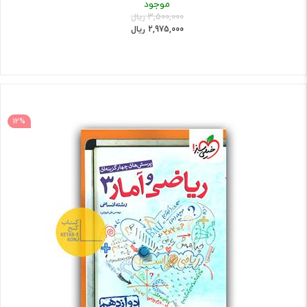
موجود
3,500,000 ریال
2,975,000 ریال
12%