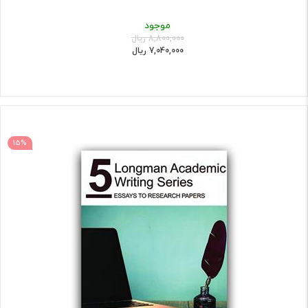
موجود
8,800,000 ریال
7,040,000 ریال
15%