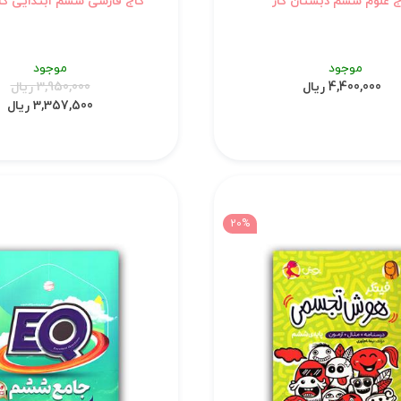
ج علوم ششم دبستان کار
گاج فارسی ششم ابتدایی کا
موجود
موجود
4,400,000 ریال
3,950,000 ریال
3,357,500 ریال
20%