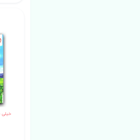
خیلی س