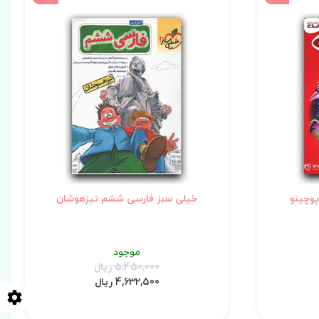
وچینو
خیلی سبز فارسی ششم تیزهوشان
موجود
5,450,000 ریال
4,632,500 ریال