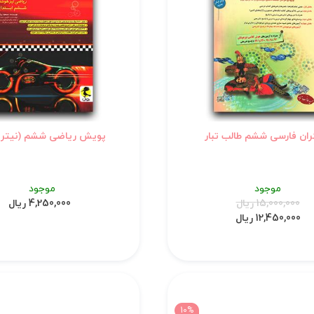
ران فارسی ششم طالب تبار
پویش ریاضی ششم (نیترو) 01
موجود
موجود
15,000,000 ریال
4,250,000 ریال
12,450,000 ریال
10%