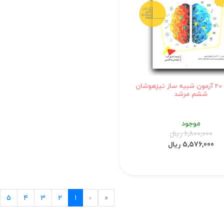
مبتکران 20 آزمون شبیه ساز تیزهوشان
ششم مرشد
موجود
6,800,000 ریال
5,576,000 ریال
.
Previous
First
5
4
3
2
1
‹
«