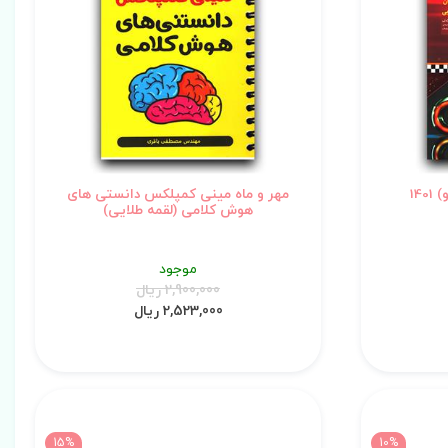
14
مهر و ماه مینی کمپلکس دانستی های
هوش کلامی (لقمه طلایی)
موجود
2,900,000 ریال
2,523,000 ریال
15%
10%