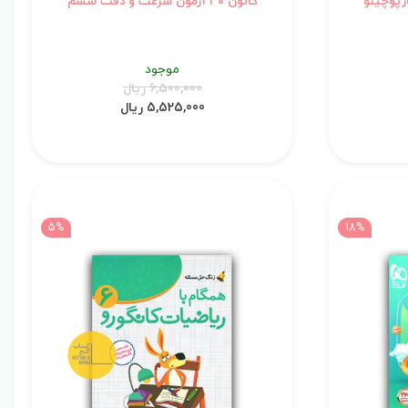
رپوچینو
کانون 30 آزمون سرعت و دقت ششم
موجود
6,500,000 ریال
5,525,000 ریال
5%
18%