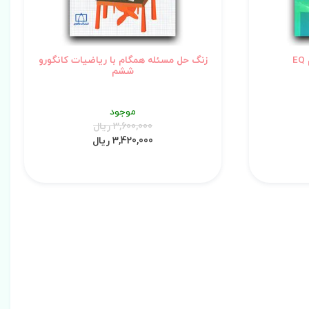
زنگ حل مسئله همگام با ریاضیات کانگورو
ششم
موجود
3,600,000 ریال
3,420,000 ریال