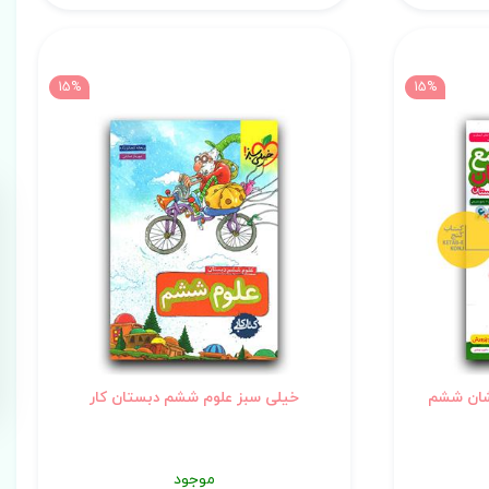
15%
15%
شان ششم
خیلی سبز علوم ششم دبستان کار
موجود