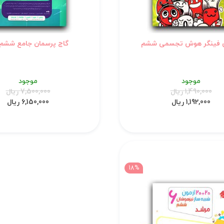
فینگر هوش تجسمی ششم
گاج پرسمان جامع ششم EQ
موجود
موجود
1,490,000 ریال
7,500,000 ریال
1,192,000 ریال
6,150,000 ریال
18%