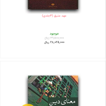
عهد عتیق (4جلدی)
موجود
29,500,000 ریال
28,025,000 ریال