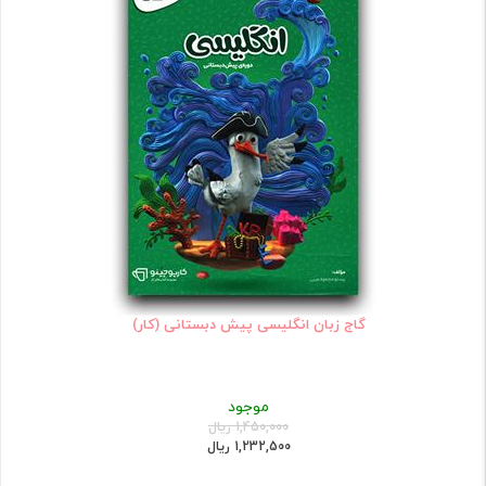
گاج زبان انگلیسی پیش دبستانی (کار)
موجود
1,450,000 ریال
1,232,500 ریال