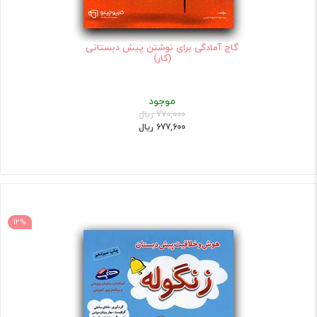
گاج آمادگی برای نوشتن پیش دبستانی
(کار)
موجود
770,000 ریال
677,600 ریال
12%