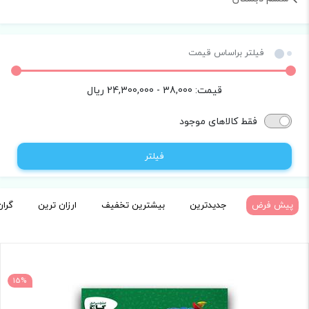
فیلتر براساس قیمت
قیمت:
38,000 - 24,300,000
ریال
فقط کالاهای موجود
فیلتر
پیش فرض
جدیدترین
بیشترین تخفیف
ارزان ترین
گران
15%