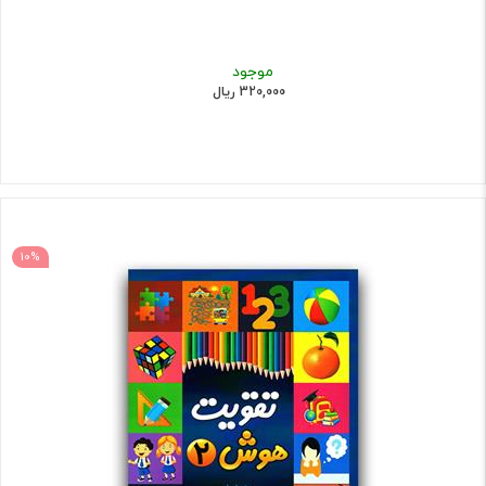
موجود
320,000 ریال
10%