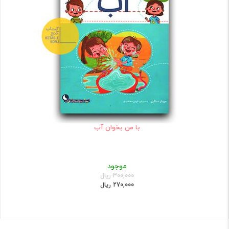
با من بخوان آب
موجود
300,000 ریال
270,000 ریال