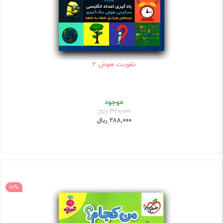
تقویت هوش 2
موجود
320,000 ریال
288,000 ریال
10%