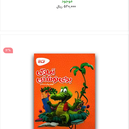
موجود
520,000 ریال
12%