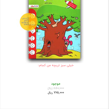
خیلی سبز تربچه من کجام-
موجود
850,000 ریال
765,000 ریال