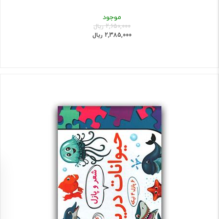
موجود
2,650,000 ریال
2,385,000 ریال