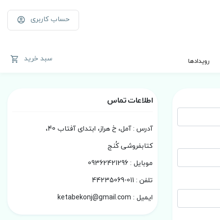
حساب کاربری
سبد خرید
رویدادها
اطلاعات تماس
آدرس : آمل، خ هراز، ابتدای آفتاب 40،
کتابفروشی کُنج
موبایل : 09362421296
تلفن : 011-44235069
ایمیل : ketabekonj@gmail.com