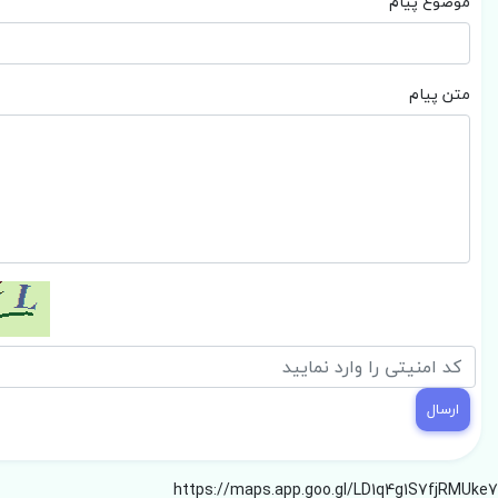
موضوع پیام
متن پیام
https://maps.app.goo.gl/LD1q4g1S7fjRMUke7