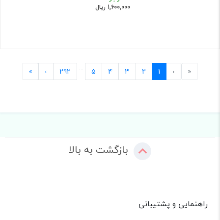
1,600,000 ریال
...
Last
Next
Previous
First
»
›
292
5
4
3
2
1
‹
«
بازگشت به بالا
راهنمایی و پشتیبانی