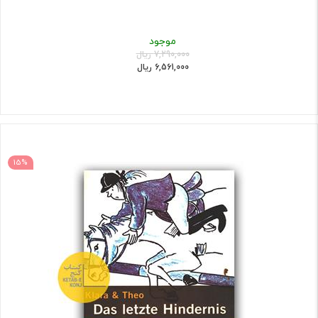
موجود
7,290,000 ریال
6,561,000 ریال
15%