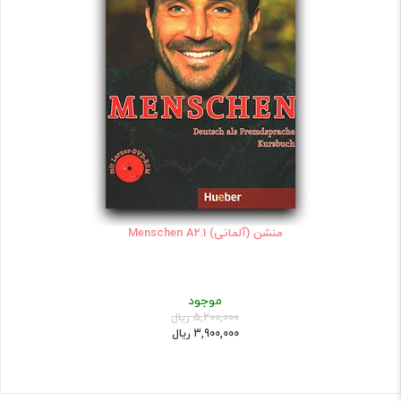
منشن (آلمانی) Menschen A2.1
موجود
5,200,000 ریال
3,900,000 ریال