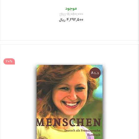
موجود
5,050,000 ریال
4,292,500 ریال
20%