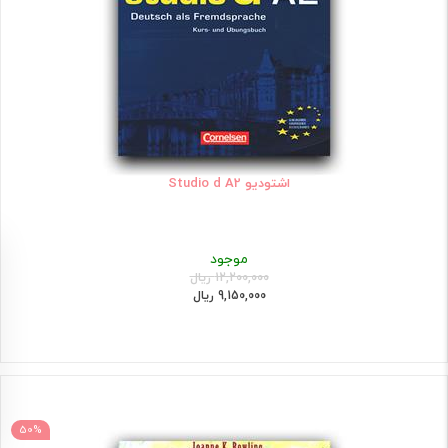
اشتودیو Studio d A2
موجود
12,200,000 ریال
9,150,000 ریال
50%