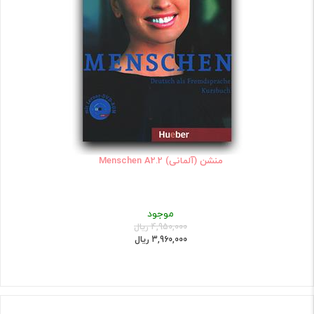
منشن (آلمانی) Menschen A2.2
موجود
4,950,000 ریال
3,960,000 ریال