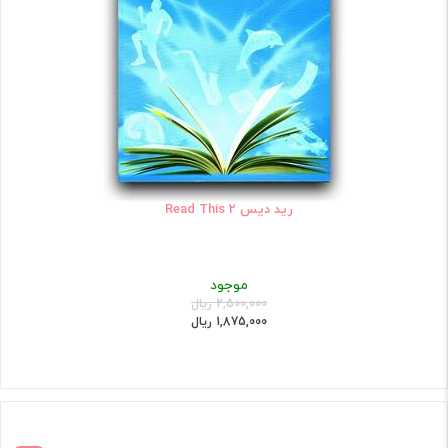
رید دیس Read This 2
موجود
2,500,000 ریال
1,875,000 ریال