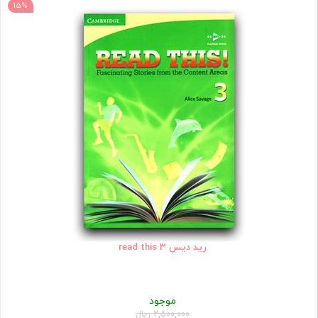
15%
رید دیس read this 3
موجود
2,500,000 ریال