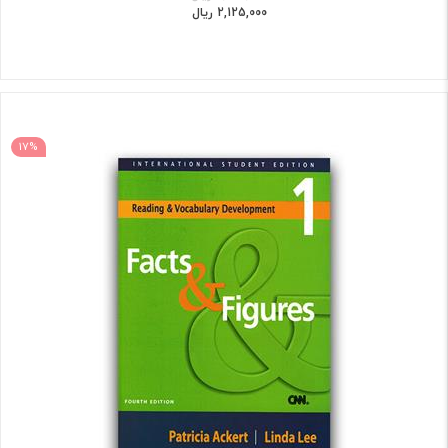
2,125,000 ریال
17%