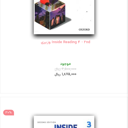
Inside Reading 4 - 2nd وزیری
موجود
2,500,000 ریال
1,875,000 ریال
30%