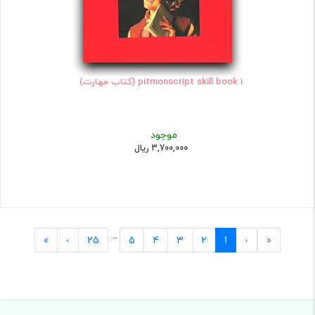
pitmonscript skill book 1 (کتاب مهارت)
موجود
3,700,000 ریال
...
Last
Next
Previous
First
»
›
25
5
4
3
2
1
‹
«