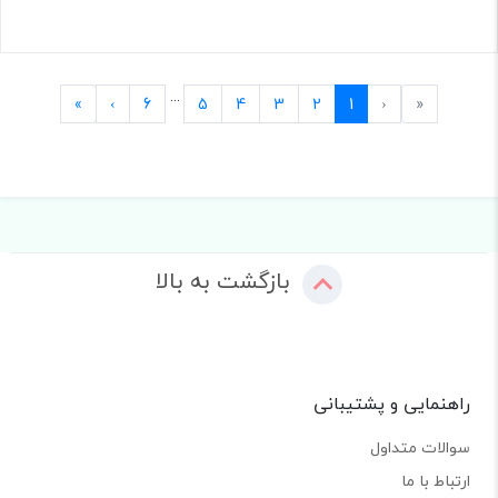
...
Last
Next
Previous
First
»
›
6
5
4
3
2
1
‹
«
بازگشت به بالا
راهنمایی و پشتیبانی
سوالات متداول
ارتباط با ما