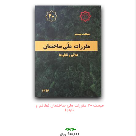
مبحث 20 مقررات ملی ساختمان (علائم و
تابلو)
موجود
900,000 ریال