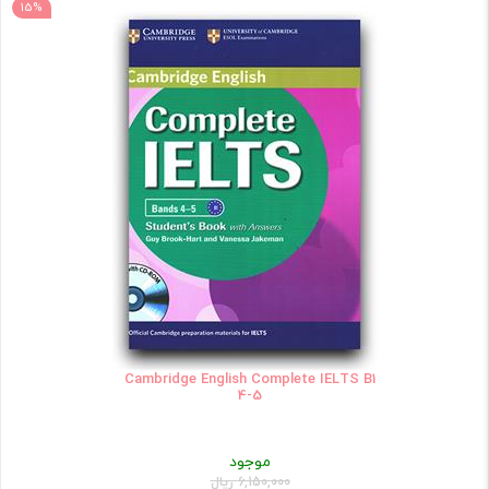
15%
Cambridge English Complete IELTS B1
4-5
موجود
6,150,000 ریال