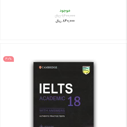
موجود
1,400,000 ریال
840,000 ریال
40%