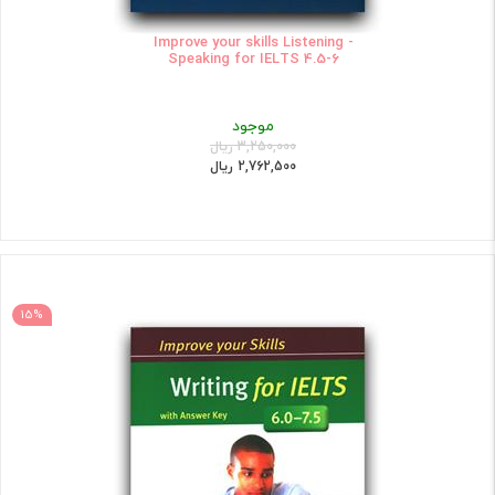
Improve your skills Listening -
Speaking for IELTS 4.5-6
موجود
3,250,000 ریال
2,762,500 ریال
15%