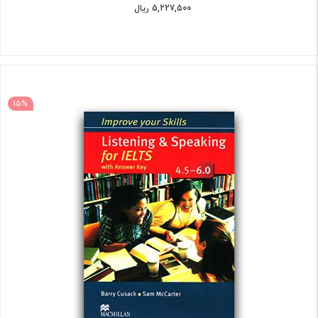
5,227,500 ریال
15%