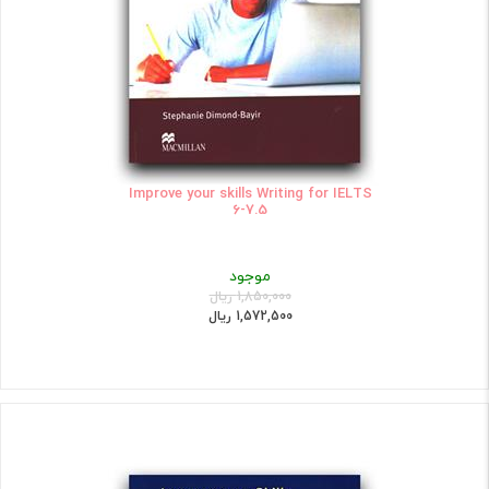
Improve your skills Writing for IELTS
6-7.5
موجود
1,850,000 ریال
1,572,500 ریال