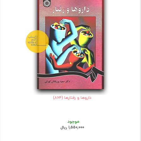
داروها و رفتارها (864)
موجود
1,550,000 ریال