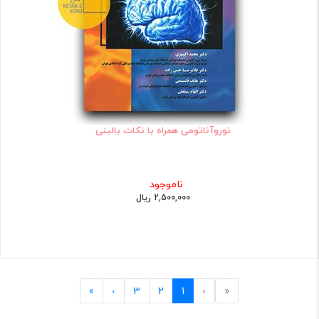
نوروآناتومی همراه با نکات بالینی
ناموجود
2,500,000 ریال
Last
Next
Previous
First
»
›
3
2
1
‹
«