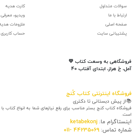
سوالات متداول
کارت هدیه
ارتباط با ما
ویدیو، معرفی ک
صفحه اصلی
ملزومات هدیه
پشتیبانی سایت
حساب کاربری 
فروشگاهی به وسعت کتاب 💛
آمل، خ هراز، ابتدای آفتاب 40
فروشگاه اینترنتی کتاب کُنج
📚از پیش دبستانی تا دکتری
فروشگاه کتاب کنج بستر مناسب برای رفع نیازهای شما به انواع کتاب با
است.
اینستاگرام ما:
ketabekonj
شماره تماس:
44235069
-011