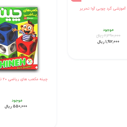
موزشی گرد چوبی آوا تحریر
موجود
2,390,000 ریال
1,912,000 ریال
چینه مکعب های ریاضی 20 تایی لبخند
موجود
550,000 ریال