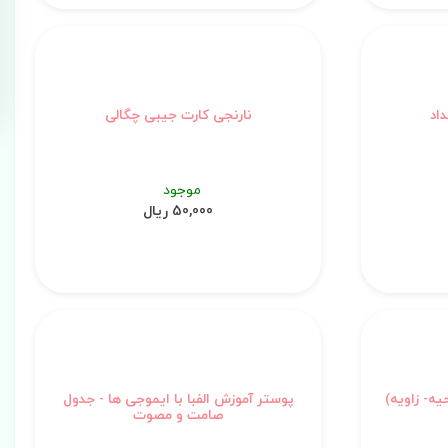
اد
نارنجی کارت جیبی چگالی
موجود
50,000 ریال
یه- زاویه)
پوستر آموزش الفبا با ایموجی ها - جدول
صامت و مصوت