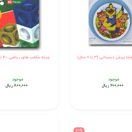
پیش دبستانی (3 تا 6 سال)
چینه مکعب های ریاضی 40 تایی لبخند
موجود
موجود
600,000 ریال
800,000 ریال
20%