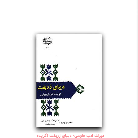
میراث ادب فارسی- دیبای زربفت (گزیده