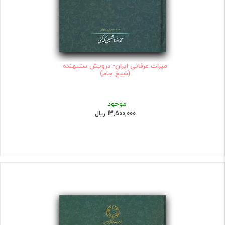
میراث عرفانی ایران- درویش ستیهنده
(شیخ جام)
موجود
13,500,000 ریال