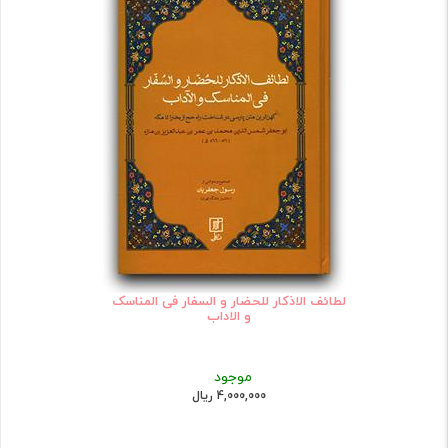
لطائف الاذکار للحضار و السفار فی المناسک
و الاداب
موجود
4,000,000 ریال