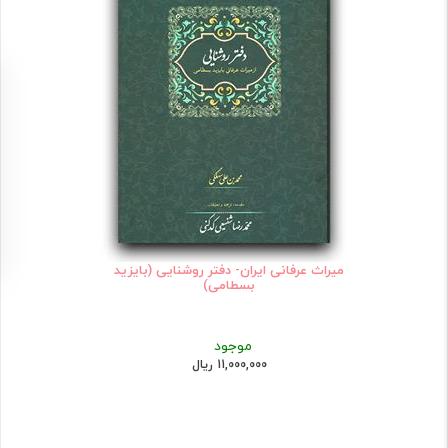
میراث عرفانی ایران- دفتر روشنایی (بایزید
بسطامی)
موجود
11,000,000 ریال