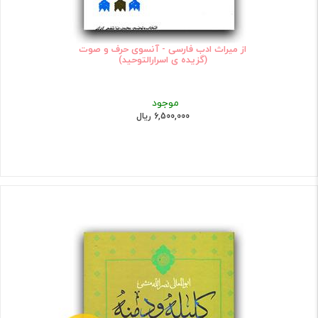
از میراث ادب فارسی - آنسوی حرف و صوت
(گزیده ی اسرارالتوحید)
موجود
6,500,000 ریال