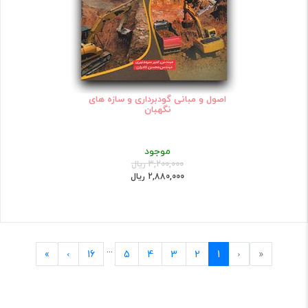
اصول و مبانی گودبرداری و سازه های
نگهبان
موجود
3,200,000 ریال
2,880,000 ریال
...
Last
Next
Previous
First
»
›
16
5
4
3
2
1
‹
«