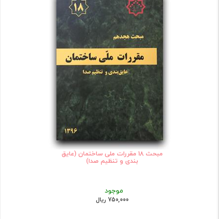
مبحث 18 مقررات ملی ساختمان (عایق
بندی و تنظیم صدا)
موجود
750,000 ریال