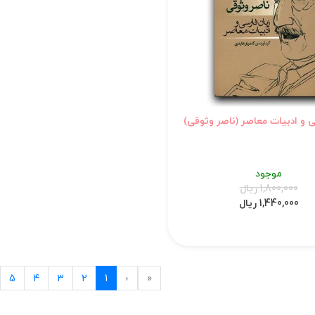
ی و ادبیات معاصر (ناصر وثوقی)
موجود
1,800,000 ریال
1,440,000 ریال
.
Previous
First
5
4
3
2
1
‹
«