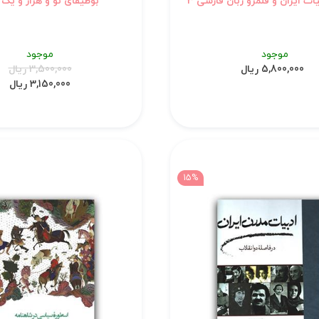
ات ایران و قلمرو زبان فارسی 3
بوطیقای نو و هزار و ی
موجود
موجود
5,800,000 ریال
3,500,000 ریال
3,150,000 ریال
15%