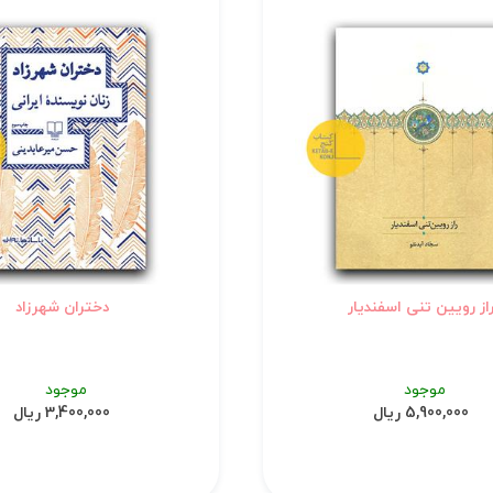
از رویین تنی اسفندیار
دختران شهرزاد
موجود
موجود
5,900,000 ریال
3,400,000 ریال