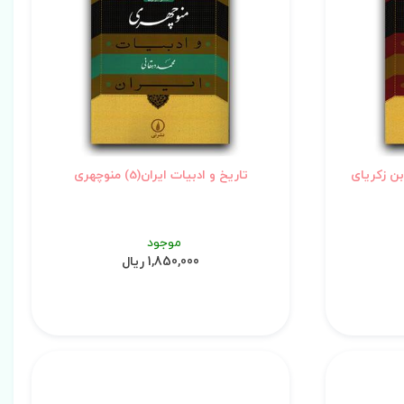
یران (1) محمدبن زکریای
تاریخ و ادبیات ایران(5) منوچهری
موجود
1,850,000 ریال