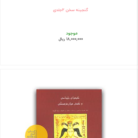
گنجینه سخن 2جلدی
موجود
18,000,000 ریال