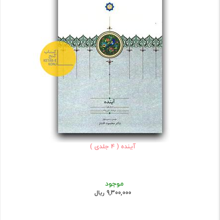
آینده ( 4 جلدی )
موجود
9,300,000 ریال