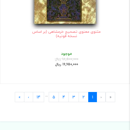
مثنوی معنوی تصحیح خرمشاهی (بر اساس
نسخه قونیه)
موجود
18,500,000 ریال
16,650,000 ریال
...
Last
Next
Previous
First
»
›
14
5
4
3
2
1
‹
«