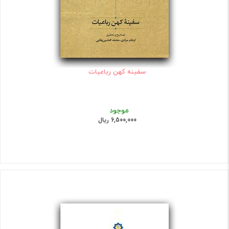
سفینه کهن رباعیات
موجود
6,500,000 ریال