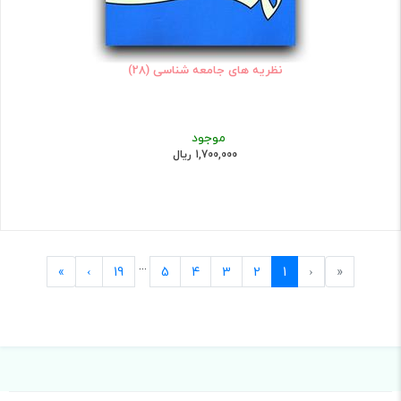
نظریه های جامعه شناسی (28)
موجود
1,700,000 ریال
...
Last
Next
Previous
First
»
›
19
5
4
3
2
1
‹
«