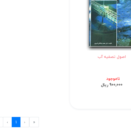
اصول تصفیه آب
ناموجود
900,000 ریال
Next
Previous
First
›
1
‹
«