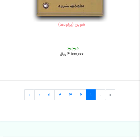
شوپن (پرلودها)
موجود
4,500,000 ریال
Last
Next
Previous
First
»
›
5
4
3
2
1
‹
«