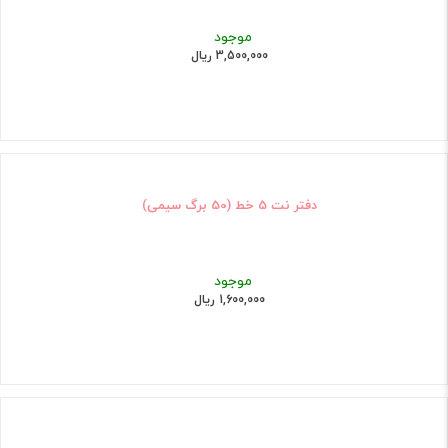
موجود
3,500,000 ریال
دفتر نت 5 خط (50 برگ سیمی)
موجود
1,600,000 ریال