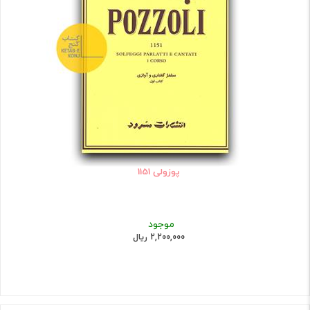
پوزولی 1151
موجود
2,200,000 ریال