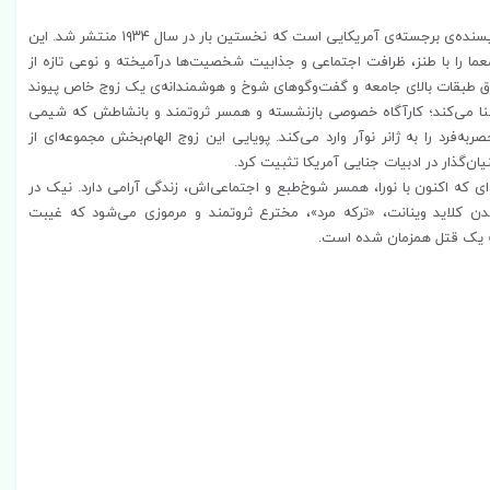
"ترکه مرد" رمانی پلیسی و درخشان از داشیل همت، نویسنده‌ی برجسته‌ی آمریکایی است که نخستین بار در سال ۱۹۳۴ منتشر شد. این
معما را با طنز، ظرافت اجتماعی و جذابیت شخصیت‌ها درآمیخته و نوعی تازه از
وبرق طبقات بالای جامعه و گفت‌وگوهای شوخ و هوشمندانه‌ی یک زوج خاص پیوند
ز آشنا می‌کند؛ کارآگاه خصوصی بازنشسته و همسر ثروتمند و بانشاطش که شیمی
‌فرد را به ژانر نوآر وارد می‌کند. پویایی این زوج الهام‌بخش مجموعه‌ای از
یان‌گذار در ادبیات جنایی آمریکا تثبیت کرد.
‌ای که اکنون با نورا، همسر شوخ‌طبع و اجتماعی‌اش، زندگی آرامی دارد. نیک در
دن کلاید وینانت، «ترکه مرد»، مخترع ثروتمند و مرموزی می‌شود که غیبت
له یک قتل همزمان شده است.