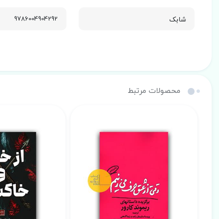
شابک
9786004904292
محصولات مرتبط