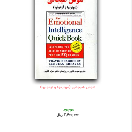
هوش هیجانی (مهارتها و ازمونها)
موجود
2,400,000 ریال