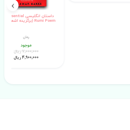
›
داستان انگلیسی he Essential
Rumi Poem (برگزیده اشعار رومی)
رمان
موجود
7,000,000 ریال
4,900,000 ریال