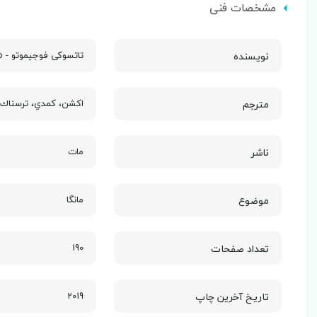
مشخصات فنی
نویسنده
تاتسوکی فوجیموتو - tatsuki fujimoto
مترجم
اکشن، کمدي، ترسناك، 
ناشر
مات
موضوع
مانگا
تعداد صفحات
190
تاریخ آخرین چاپ
2019