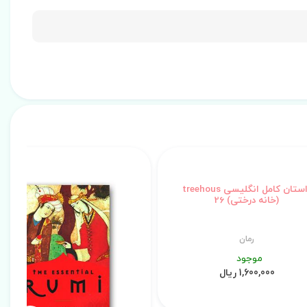
%
داستان کامل انگلیسی treehous
(خانه درختی) 26
رمان
موجود
1,600,000 ریال