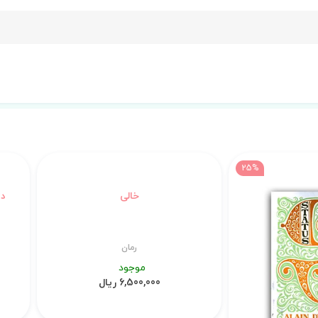
25%
خالی
رمان
موجود
6,500,000 ریال