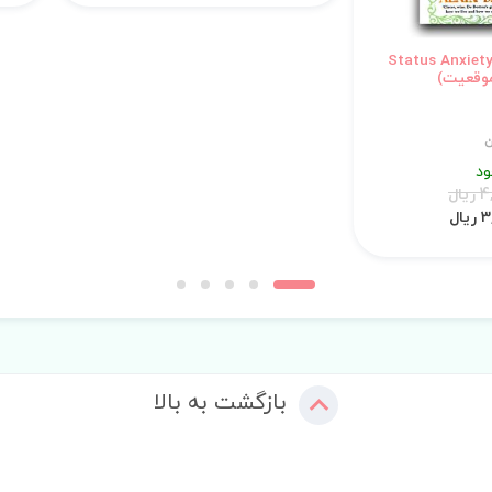
استان انگلیسی Status Anxiety
وقعیت)
ن
د
ال
ال
بازگشت به بالا