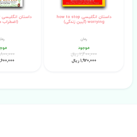
داستان انگلیسی how to stop
د
worrying (آیین زندگی)
(اضطراب م
رمان
رما
موجود
موجو
2,400,000 ریال
4,800,000 ری
1,920,000 ریال
3,600,000 ری