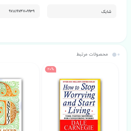
شابک
9781974709939
محصولات مرتبط
20%