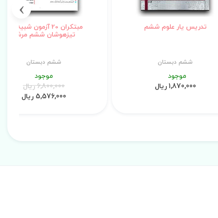
›
تدریس یار علوم ششم
مبتکران 20 آزمون شبیه ساز
تیزهوشان ششم مرشد
ششم دبستان
ششم دبستان
موجود
موجود
1,870,000 ریال
6,800,000 ریال
5,576,000 ریال