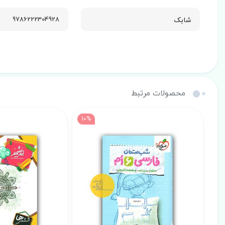
شابک
9786222304928
محصولات مرتبط
10%