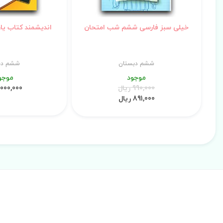
خیلی سبز فارسی ششم شب امتحان
اندیشمند کتاب یا
ششم دبستان
ششم دب
موجود
موجو
990,000 ریال
1,000,000 ری
891,000 ریال