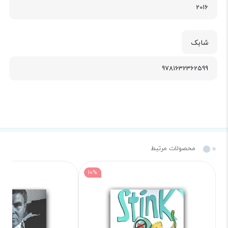
2016
شابک
9781632362599
محصولات مرتبط
10%