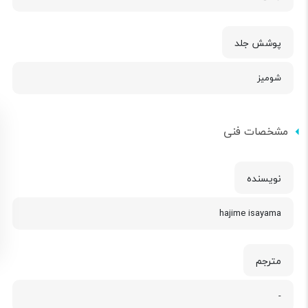
پوشش جلد
شومیز
مشخصات فنی
نویسنده
hajime isayama
مترجم
-