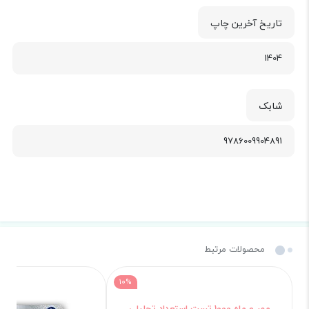
تاریخ آخرین چاپ
1404
شابک
9786009904891
محصولات مرتبط
10%
مهر و ماه 1000 تست استعداد تحلیلی