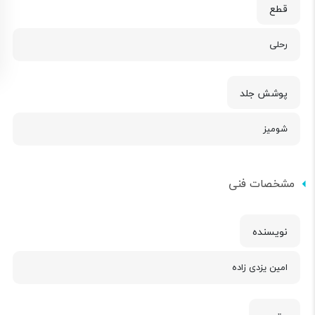
قطع
رحلی
پوشش جلد
شومیز
مشخصات فنی
نویسنده
امین یزدی زاده