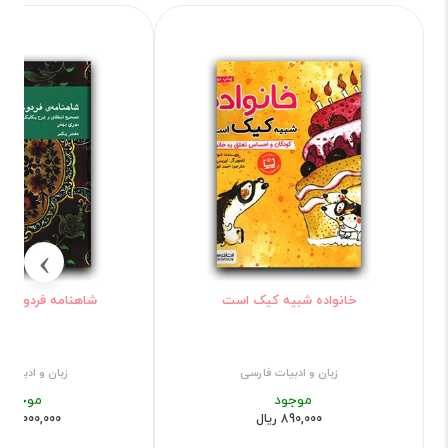
›
خانواده شبیه کیک است
شاهنامه فردوسی د
زبان و ادبیات فارسی
زبان و ادبیات 
موجود
موجود
890,000 ریال
35,000,000 ریال