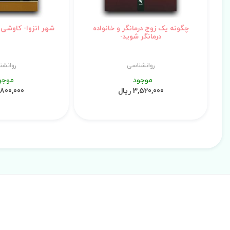
چگونه یک زوج درمانگر و خانواده
شهر انزوا- کاوشی د
درمانگر شوید-
روانشناسی
روانشن
موجود
موجو
3,520,000 ریال
9,800,000 ری