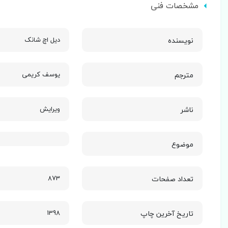
مشخصات فنی
نویسنده
دیل اچ شانک
مترجم
یوسف کریمی
ناشر
ویرایش
موضوع
تعداد صفحات
873
تاریخ آخرین چاپ
1398