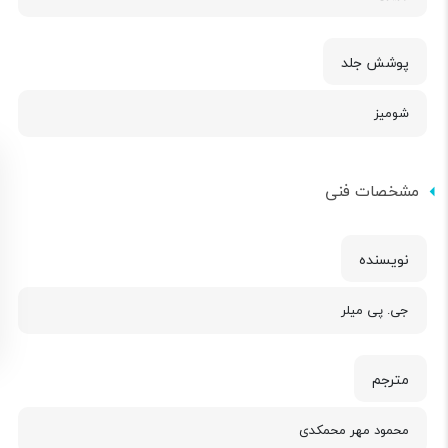
پوشش جلد
شومیز
مشخصات فنی
نویسنده
جی. پی میلر
مترجم
محمود مهر محمکدی