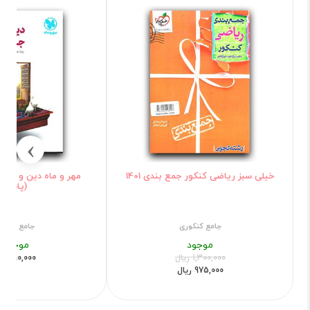
›
خیلی سبز ریاضی کنکور جمع بندی 1401
مهر و ماه دین و زندگ
(پاسخ)
جامع کنکوری
جامع کنکو
موجود
موجود
1,300,000 ریال
590,000 ریال
975,000 ریال