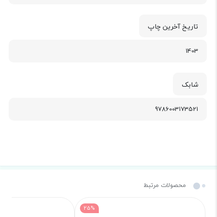
تاریخ آخرین چاپ
1403
شابک
9786003173521
محصولات مرتبط
25%