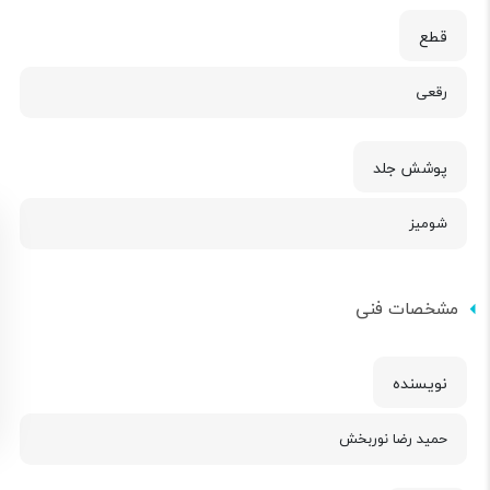
قطع
رقعی
پوشش جلد
شومیز
مشخصات فنی
نویسنده
حمید رضا نوربخش