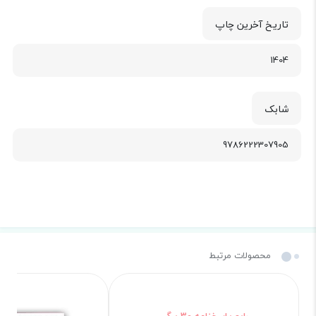
تاریخ آخرین چاپ
1404
شابک
9786222307905
محصولات مرتبط