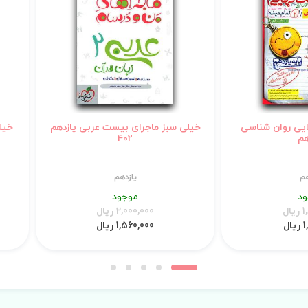
ایی روان شناسی
خیلی سبز ماجرای بیست عربی یازدهم
خیل
هم
402
هم
یازدهم
د
موجود
ال
2,000,000 ریال
ل
1,560,000 ریال