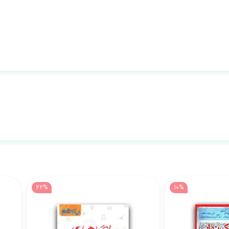
22%
10%