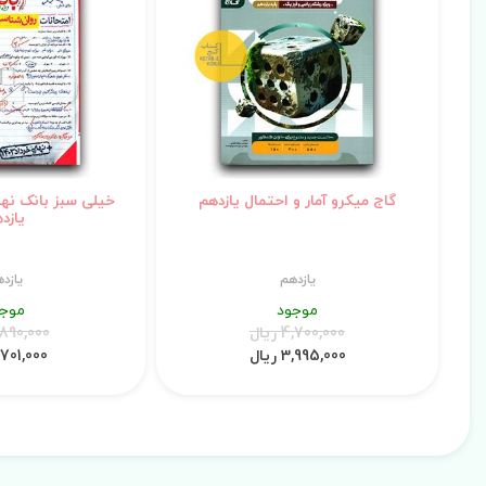
گاج میکرو آمار و احتمال یازدهم
خیلی سبز بانک نه
یازد
یازدهم
یازد
موجود
موجو
4,700,000 ریال
1,890,000 ری
3,995,000 ریال
1,701,000 ریا