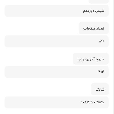
شیمی دوازدهم
تعداد صفحات
899
تاریخ آخرین چاپ
1404
شابک
9789640729175