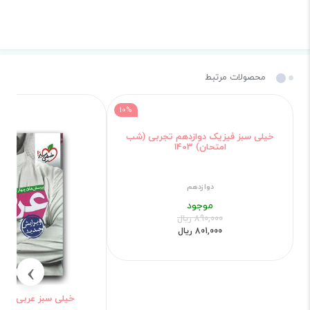
محصولات مرتبط
10%
خیلی سبز فیزیک دوازدهم تجربی (شب
امتحان) 1403
دوازدهم
موجود
890,000 ریال
801,000 ریال
›
خیلی سبز عربی دوا