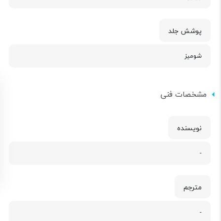
پوشش جلد
شومیز
مشخصات فنی
نویسنده
-
مترجم
-