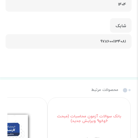
1404
شابک
9786001134081
محصولات مرتبط
بانک سوالات آزمون محاسبات (مبحث
6و8و9 ویرایش جدید)