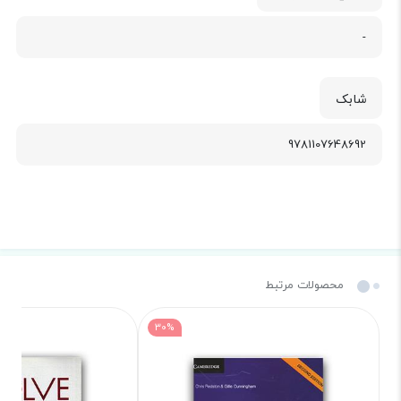
-
شابک
9781107648692
محصولات مرتبط
30%