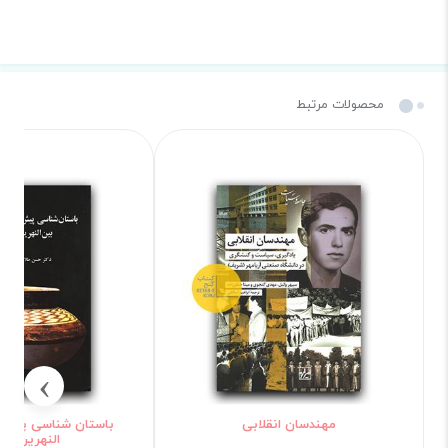
محصولات مرتبط
›
مهندسان انقلابی
باستان شناسی پیش ا
النهرین (1463)