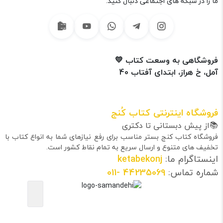
ما را در شبکه های اجتماعی دنبال کنید.
فروشگاهی به وسعت کتاب 💛
آمل، خ هراز، ابتدای آفتاب 40
فروشگاه اینترنتی کتاب کُنج
📚از پیش دبستانی تا دکتری
فروشگاه کتاب کنج بستر مناسب برای رفع نیازهای شما به انواع کتاب با
تخفیف های متنوع و ارسال سریع به تمام نقاط کشور است.
اینستاگرام ما:
ketabekonj
شماره تماس:
44235069
-011