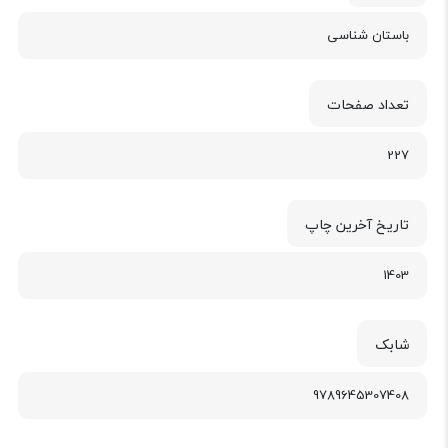
باستان شناسی
تعداد صفحات
227
تاریخ آخرین چاپ
1403
شابک
9789645307408