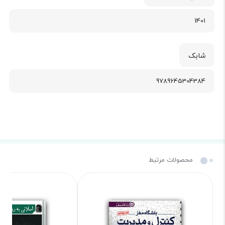
1401
شابک
9789645304384
محصولات مرتبط