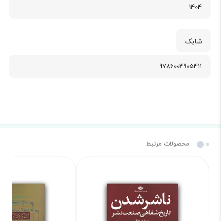
1404
شابک
9786004905411
محصولات مرتبط