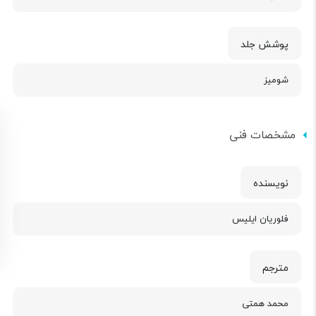
پوشش جلد
شومیز
مشخصات فنی
نویسنده
فلوریان ایلیس
مترجم
محمد همتی