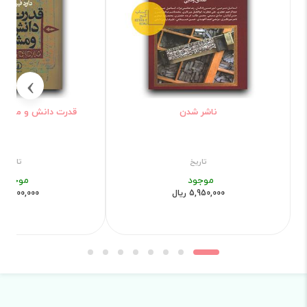
›
ناشر شدن
قدرت دانش و مشروع
تاریخ
تاریخ
موجود
موجود
5,950,000 ریال
4,400,000 ریال