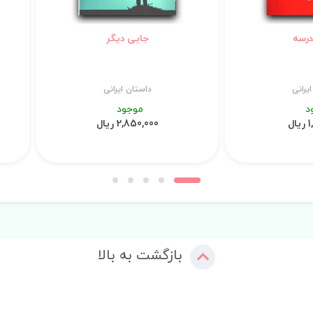
درسه
جایی دیگر
یرانی
داستان ایرانی
د
موجود
ال
2,850,000 ریال
بازگشت به بالا