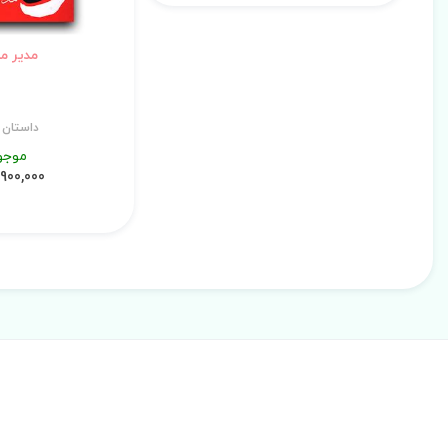
مدیر م
داستان ا
موجو
1,900,000 ری