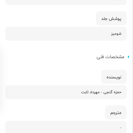
پوشش جلد
شومیز
مشخصات فنی
نویسنده
حمزه گنجی - مهرداد ثابت
مترجم
-