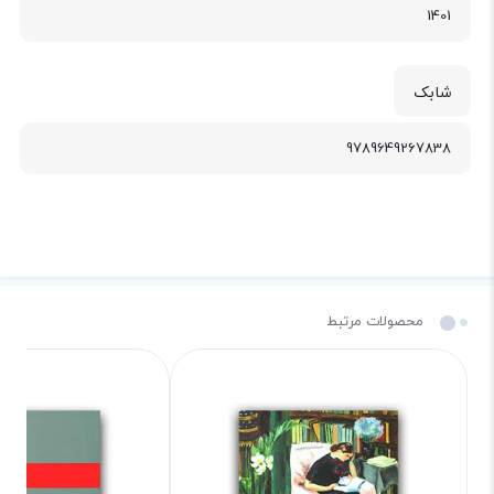
1401
شابک
9789649267838
محصولات مرتبط