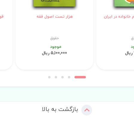
خانواده در ایران
هزار تست اصول فقه
قو
ق
حقوق
د
موجود
5,100,000 ریال
بازگشت به بالا