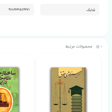
شابک
9789645119971
محصولات مرتبط