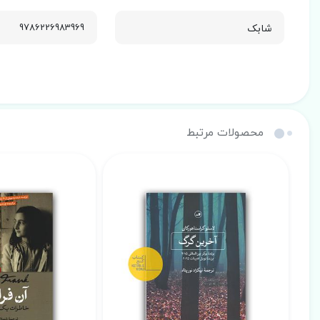
شابک
9786226983969
محصولات مرتبط