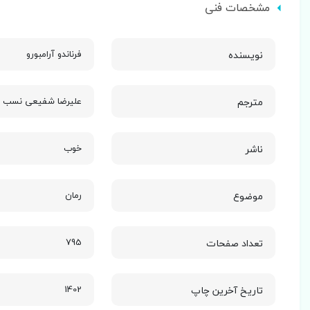
مشخصات فنی
نویسنده
فرناندو آرامبورو
مترجم
علیرضا شفیعی نسب
ناشر
خوب
موضوع
رمان
تعداد صفحات
795
تاریخ آخرین چاپ
1402